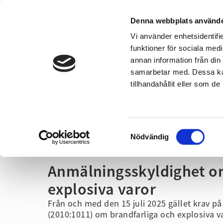
Denna webbplats använde
Vi använder enhetsidentifie
Om oss
Kontakta oss
funktioner för sociala medi
annan information från din
samarbetar med. Dessa kan
Vid olyckor
Hem & 
tillhandahållit eller som d
Samtyckesval
Hem
/
Företag & Organisation
/
Explosiv vara
/
Anmälnings
Nödvändig
Anmälningsskyldighet om
explosiva varor
Från och med den 15 juli 2025 gället krav på
(2010:1011) om brandfarliga och explosiva va