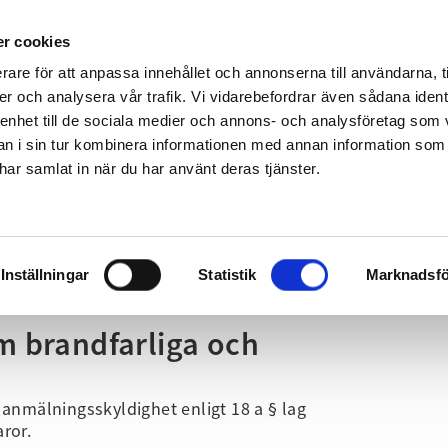
Gå till sidans huvudinnehåll
r cookies
rare för att anpassa innehållet och annonserna till användarna, t
er och analysera vår trafik. Vi vidarebefordrar även sådana ident
 enhet till de sociala medier och annons- och analysföretag som 
 i sin tur kombinera informationen med annan information som
Fritid
Företag & Organisation
Utbildning
e har samlat in när du har använt deras tjänster.
Gå direkt till navigeringen för sidan
skyldighet om brandfarliga och explosiva varor
Inställningar
Statistik
Marknadsfö
 brandfarliga och
 anmälningsskyldighet enligt 18 a § lag
ror.