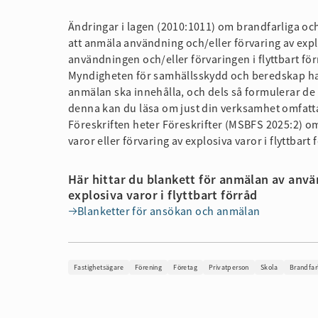
Ändringar i lagen (2010:1011) om brandfarliga oc
att anmäla användning och/eller förvaring av explo
användningen och/eller förvaringen i flyttbart f
Myndigheten för samhällsskydd och beredskap har t
anmälan ska innehålla, och dels så formulerar de
denna kan du läsa om just din verksamhet omfatt
Föreskriften heter Föreskrifter (MSBFS 2025:2) o
varor eller förvaring av explosiva varor i flyttbart 
Här hittar du blankett för anmälan av använ
explosiva varor i flyttbart förråd
Blanketter för ansökan och anmälan
Fastighetsägare
Förening
Företag
Privatperson
Skola
Brandfar