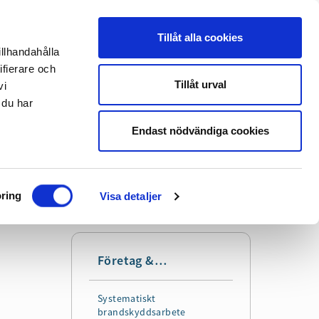
Tillåt alla cookies
illhandahålla
Translate
Lyssna
ifierare och
Tillåt urval
vi
 du har
Sök
Mer
Endast nödvändiga cookies
ring
Visa detaljer
Företag &
Organisation
Systematiskt
brandskyddsarbete