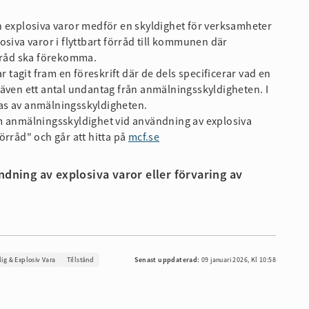
h explosiva varor medför en skyldighet för verksamheter
siva varor i flyttbart förråd till kommunen där
örråd ska förekomma.
agit fram en föreskrift där de dels specificerar vad en
 även ett antal undantag från anmälningsskyldigheten. I
as av anmälningsskyldigheten.
m anmälningsskyldighet vid användning av explosiva
förråd" och går att hitta på
mcf.se
dning av explosiva varor eller förvaring av
lig & Explosiv Vara
Tillstånd
Senast uppdaterad:
09 januari 2026, Kl 10:58