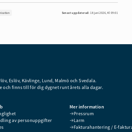
nisation
Senast uppdaterad:
18 juni 2026, Kl 09:01
öv, Eslöv, Kävlinge, Lund, Malmö och Svedala.
 och finns till för dig dygnet runt årets alla dagar.
bb
Mer information
nglighet
Pressrum
dling av personuppgifter
Larm
es
Fakturahantering / E-faktur