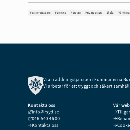
Fastighetsägare
Förening
Företag
Privatperson
Skola
Vår Orga
Vi är räddningstjänsten i kommunerna Burl
Vi arbetar för ett tryggt och säkert samhälle
Kontakta oss
Vår we
info@rsyd.se
Tillgä
046-540 46 00
Behan
Kontakta oss
Cooki