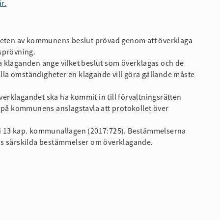
r.
gheten av kommunens beslut prövad genom att överklaga
tsprövning.
ska klaganden ange vilket beslut som överklagas och de
la omständigheter en klagande vill göra gällande måste
Överklagandet ska ha kommit in till förvaltningsrätten
s på kommunens anslagstavla att protokollet över
 i 13 kap. kommunallagen (2017:725). Bestämmelserna
finns särskilda bestämmelser om överklagande.