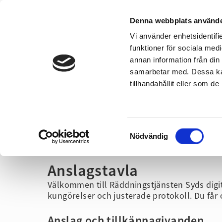
Denna webbplats använde
Vi använder enhetsidentifie
Om oss
Kontakta oss
funktioner för sociala medi
annan information från din
samarbetar med. Dessa kan
Vid olyckor
Hem & 
tillhandahållit eller som d
Samtyckesval
Hem
/
Om oss
/
Anslagstavla
Nödvändig
Anslagstavla
Välkommen till Räddningstjänsten Syds digit
kungörelser och justerade protokoll. Du får 
Anslag och tillkännagivanden