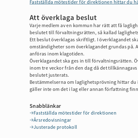
Fastställda mötestider för direktionen hittar du hä
Att överklaga beslut
Varje medlem av en kommun har rätt att få lagli
beslutet till förvaltningsrätten, så kallad laglighe
Ett beslut överklagas skriftligt. I överklagandet 
omständigheter som överklagandet grundas på. Al
anföras inom klagotiden.
Överklagandet ska ges in till förvaltningsrätten. 
inom tre veckor från den dag då det tillkännagav
beslutet justerats.
Bestämmelserna om laglighetsprövning hittar du
gäller inte om det i lag eller annan författning 
Snabblänkar
Fastställda mötestider för direktionen
Årsredovisningar
Justerade protokoll