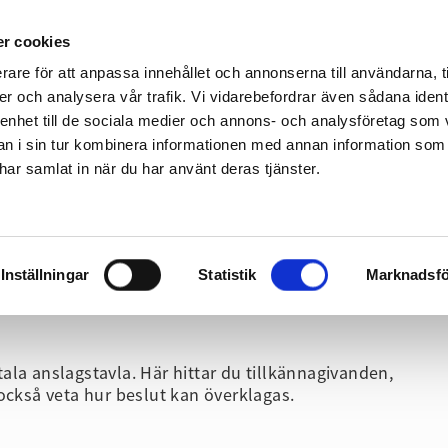
Gå till sidans huvudinnehåll
r cookies
rare för att anpassa innehållet och annonserna till användarna, t
er och analysera vår trafik. Vi vidarebefordrar även sådana ident
 enhet till de sociala medier och annons- och analysföretag som 
 i sin tur kombinera informationen med annan information som
Fritid
Företag & Organisation
Utbildning
e har samlat in när du har använt deras tjänster.
Gå direkt till navigeringen för sidan
Inställningar
Statistik
Marknadsfö
ala anslagstavla. Här hittar du tillkännagivanden,
också veta hur beslut kan överklagas.