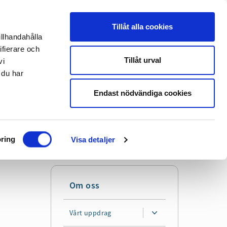
Tillåt alla cookies
illhandahålla
Translate
Lyssna
ifierare och
Tillåt urval
vi
 du har
Sök
Mer
Endast nödvändiga cookies
ring
Visa detaljer
Om oss
Vårt uppdrag