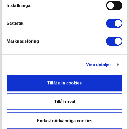
Viktigt om laddningsbara batterier
Inställningar
Ladda och hantera dina batterier säkert för att
minska risken för brand.
Statistik
Marknadsföring
Vår verksamhet
Visa detaljer
Vi förebygger olyckor och genomför snabbt och effektivt
räddningsinsatser av olika slag.
Tillåt alla cookies
Tillåt urval
Endast nödvändiga cookies