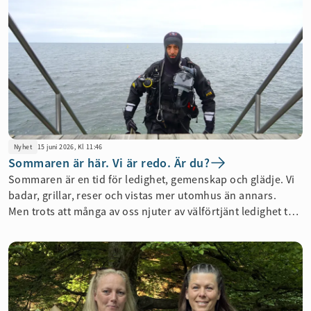
Nyhet
15 juni 2026, Kl 11:46
Sommaren är här. Vi är redo. Är du?
Sommaren är en tid för ledighet,
gemenskap
och glädje. Vi
badar, grillar, reser och vistas mer utomhus än annars.
Men
trots att många av oss njuter av välförtjänt ledighet tar
inte olyckorna semester.
Därför
handlar
Räddningstjänsten
Syd
s
sommarkampanj
om
att stanna upp, tänka till och
stärka sin egen
sommarberedskap.