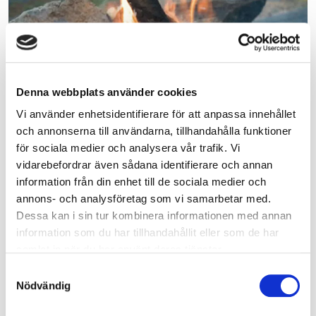
Aktuell brandriskprognos
Denna webbplats använder cookies
Håll dig uppdaterad om brandrisk och eventuellt
eldningsförbud. När brandrisken är hög krävs
Vi använder enhetsidentifierare för att anpassa innehållet
extra uppmärksamhet om du grillar eller eldar.
och annonserna till användarna, tillhandahålla funktioner
för sociala medier och analysera vår trafik. Vi
vidarebefordrar även sådana identifierare och annan
information från din enhet till de sociala medier och
annons- och analysföretag som vi samarbetar med.
Dessa kan i sin tur kombinera informationen med annan
information som du har tillhandahållit eller som de har
samlat in när du har använt deras tjänster.
Samtyckesval
Nödvändig