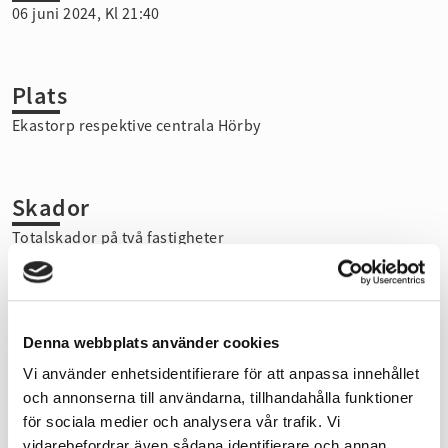
06 juni 2024, Kl 21:40
Plats
Ekastorp respektive centrala Hörby
Skador
Totalskador på två fastigheter
Insatta resurser
Denna webbplats använder cookies
Ett flertal enheter från räddningsledningsområdet
Vi använder enhetsidentifierare för att anpassa innehållet
och annonserna till användarna, tillhandahålla funktioner
för sociala medier och analysera vår trafik. Vi
Räddningstjänstens insats
vidarebefordrar även sådana identifierare och annan