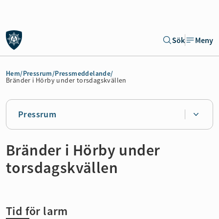
Gå till sidans huvudinnehåll
Sök
Meny
Gå direkt till navigeringen för sidan
Hem
/
Pressrum
/
Pressmeddelande
/
Bränder i Hörby under torsdagskvällen
Pressrum
Bränder i Hörby under
torsdagskvällen
Tid för larm