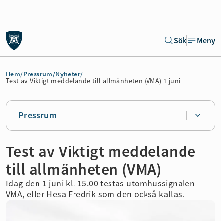
Gå till sidans huvudinnehåll
Sök
Meny
Gå direkt till navigeringen för sidan
Hem
/
Pressrum
/
Nyheter
/
Test av Viktigt meddelande till allmänheten (VMA) 1 juni
Pressrum
Test av Viktigt meddelande
till allmänheten (VMA)
Idag den
1
juni kl. 15.00 testas utomhussignalen
VMA, eller Hesa Fredrik som den också kallas
.