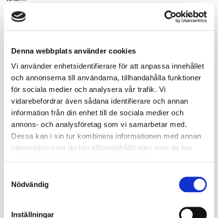
Om du vanligtvis brukar höra en tyfon som finns placerad i
närheten, men inte denna gång, kan du felanmäla genom
att skicka e-post till
info@rsyd.se
. Ange specifik adress när
du felanmäler.
Denna webbplats använder cookies
Vanligtvis förmedlas VMA via radio och tv. Men vid riktigt
Vi använder enhetsidentifierare för att anpassa innehållet
allvarliga händelser används även
och annonserna till användarna, tillhandahålla funktioner
utomhusvarningssystemet för viktigt meddelande.
för sociala medier och analysera vår trafik. Vi
vidarebefordrar även sådana identifierare och annan
Skulle VMA aktiveras vid en allvarlig händelse ska du:
information från din enhet till de sociala medier och
• Gå inomhus
annons- och analysföretag som vi samarbetar med.
• Stänga alla ventiler, fönster, dörrar och fläktar
Dessa kan i sin tur kombinera informationen med annan
• Lyssna på radio P4 eller se på TV, där du får mer
information som du har tillhandahållit eller som de har
information
samlat in när du har använt deras tjänster.
Samtyckesval
Nödvändig
Inställningar